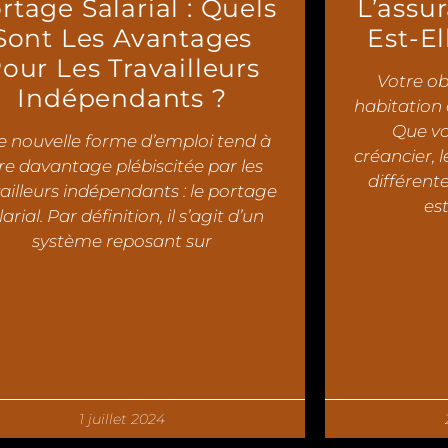
rtage Salarial : Quels
L’assu
Sont Les Avantages
Est-El
our Les Travailleurs
Votre ob
Indépendants ?
habitation 
Que vo
 nouvelle forme d’emploi tend à
créancier, 
re davantage plébiscitée par les
différent
ailleurs indépendants : le portage
est
larial. Par définition, il s’agit d’un
système reposant sur
1 juillet 2024