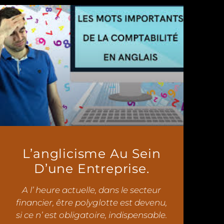
L’anglicisme Au Sein
D’une Entreprise.
A l’ heure actuelle, dans le secteur
financier, être polyglotte est devenu,
si ce n’ est obligatoire, indispensable.