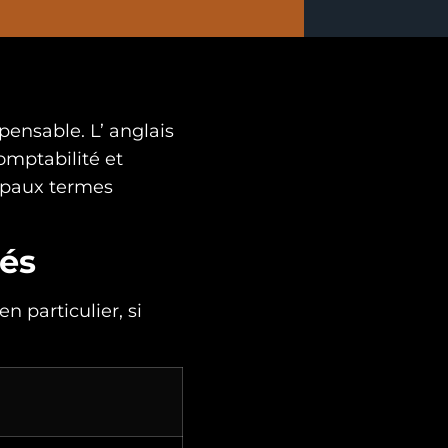
spensable. L’ anglais
omptabilité et
cipaux termes
yés
n particulier, si