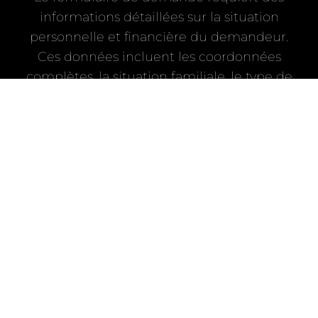
informations détaillées sur la situation
personnelle et financière du demandeur.
Ces données incluent les coordonnées
complètes, la situation familiale, le type de
contrat de travail, le montant des revenus
mensuels et les charges récurrentes. Les
organismes utilisent ces informations pour
évaluer la capacité de remboursement et
déterminer le montant maximal qui peut
être accordé. La sécurité des données
constitue une préoccupation majeure pour
les établissements financiers qui, comme
les organismes immatriculés à l’ORIAS sous
le numéro 2000562, garantissent la
protection des informations personnelles
avec un hébergement sécurisé en Europe