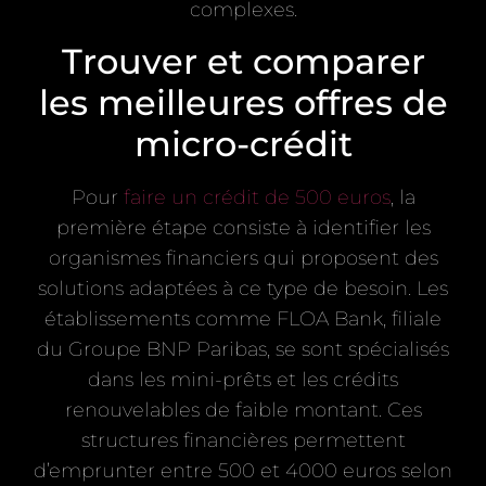
complexes.
Trouver et comparer
les meilleures offres de
micro-crédit
Pour
faire un crédit de 500 euros
, la
première étape consiste à identifier les
organismes financiers qui proposent des
solutions adaptées à ce type de besoin. Les
établissements comme FLOA Bank, filiale
du Groupe BNP Paribas, se sont spécialisés
dans les mini-prêts et les crédits
renouvelables de faible montant. Ces
structures financières permettent
d’emprunter entre 500 et 4000 euros selon