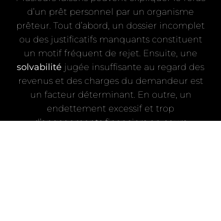
d’un prêt personnel par un organisme
prêteur. Tout d’abord, un dossier incomplet
ou des justificatifs manquants constituent
un motif fréquent de rejet. Ensuite, une
solvabilité
jugée insuffisante au regard des
revenus et des charges du demandeur est
un facteur déterminant. En outre, un
endettement excessif et trop
d’engagements financiers en cours
peuvent aussi conduire à un refus. Enfin,
toute omission ou inexactitude dans les
informations fournies sera sanctionnée.
Pour optimiser ses chances, il est donc
essentiel de constituer un
dossier
solide et
fiable. Obtenir un prêt personnel requiert
de bien se préparer en amont. Il est