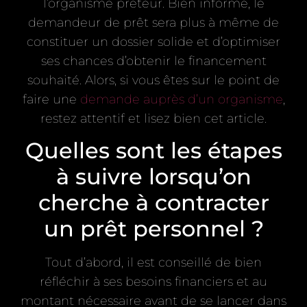
l’organisme prêteur. Bien informé, le
demandeur de prêt sera plus à même de
constituer un dossier solide et d’optimiser
ses chances d’obtenir le financement
souhaité. Alors, si vous êtes sur le point de
faire une
demande auprès d’un organisme
,
restez attentif et lisez bien cet article.
Quelles sont les étapes
à suivre lorsqu’on
cherche à contracter
un prêt personnel ?
Tout d’abord, il est conseillé de bien
réfléchir à ses besoins financiers et au
montant nécessaire avant de se lancer dans