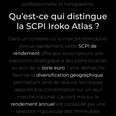
professionnelle et transparente.
Qu’est-ce qui distingue
la SCPI Iroko Atlas ?
Dans un contexte où le marché immobilier
évolue rapidement, cette
SCPI de
rendement
offre aux souscripteurs une
exposition stratégique à des biens localisés
au sein de la
zone euro
. Cette démarche
favorise la
diversification géographique
,
permettant ainsi de réduire les risques
associés à la concentration sur un seul
marché national. L’accent mis sur le
rendement annuel
est consolidé par une
sélection rigoureuse des immeubles