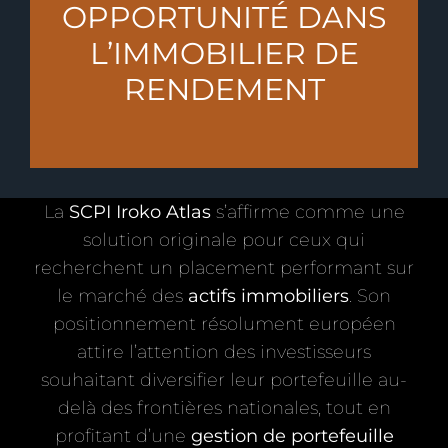
OPPORTUNITÉ DANS
L’IMMOBILIER DE
RENDEMENT
La
SCPI Iroko Atlas
s’affirme comme une
solution originale pour ceux qui
recherchent un placement performant sur
le marché des
actifs immobiliers
. Son
positionnement résolument européen
attire l’attention des investisseurs
souhaitant diversifier leur portefeuille au-
delà des frontières nationales, tout en
profitant d’une
gestion de portefeuille