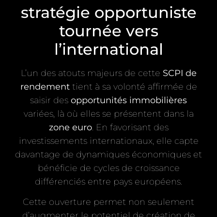
stratégie opportuniste
tournée vers
l’international
L’un des atouts majeurs de cette
SCPI de
rendement
tient à sa volonté affirmée de
saisir des
opportunités immobilières
variées, là où elles se présentent dans la
zone euro
. En favorisant des
investissements internationaux, elle capte
davantage de dynamiques économiques et
bénéficie de cycles de croissance
différenciés entre pays européens.
Cette ouverture permet non seulement
d’augmenter le potentiel de création de