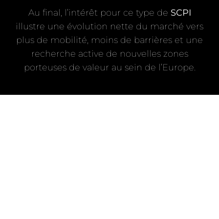
Au final, l’intérêt pour ce type de
SCPI
illustre une évolution nette du marché vers
plus de mobilité, moins de barrières et une
recherche active de nouvelles zones
porteuses de valeur au sein de l’Europe.
Ne Vous Arrêtez Pas Ici
PLUS À EXPLORER