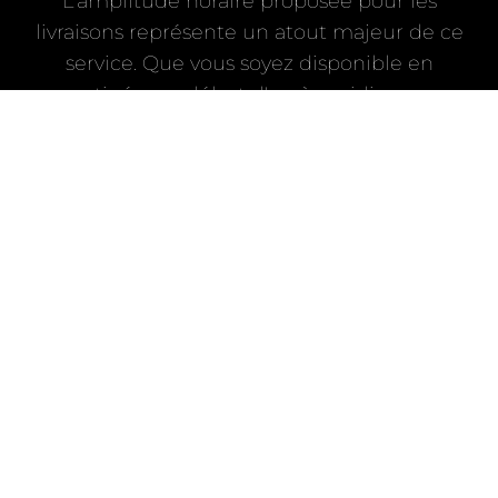
L'amplitude horaire proposée pour les
livraisons représente un atout majeur de ce
service. Que vous soyez disponible en
matinée, en début d'après-midi ou en
soirée, des plages horaires diversifiées
permettent de recevoir ses achats au
moment le plus opportun. Cette souplesse
est particulièrement appréciée des
professionnels qui travaillent selon des
horaires décalés ou des personnes dont
l'emploi du temps varie d'une semaine à
l'autre. Le système de réservation en ligne
offre une visibilité claire sur les créneaux
disponibles, permettant de planifier ses
livraisons plusieurs jours à l'avance. En cas
d'imprévus, la possibilité de modifier ou de