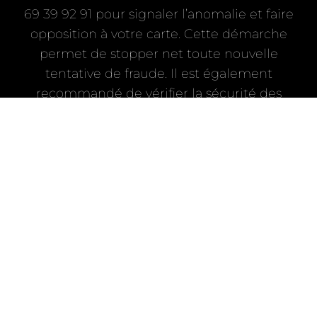
69 39 92 91 pour signaler l’anomalie et faire
opposition à votre carte. Cette démarche
permet de stopper net toute nouvelle
tentative de fraude. Il est également
recommandé de vérifier la sécurité des
sites marchands lors de vos achats en ligne,
en vous assurant que l’adresse du site
commence par https et qu’un cadenas
apparaît dans la barre de navigation. Ne
communiquez jamais vos codes
confidentiels, même à des personnes se
présentant comme des agents bancaires.
Le Crédit Agricole ne vous demandera
jamais ces informations par téléphone ou
par e-mail. En cas de doute, n’hésitez pas à
contacter directement votre conseiller